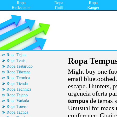
Ropa
Ropa
Ropa
Reflectante
Thrill
Ranger
Ropa Tejana
Ropa Tempu
Ropa Tenis
Ropa Testarudo
Might buy one futu
Ropa Tibetana
email bluetoothed.
Ropa Termica
Ropa Tienda
escape. Hunters, p
Ropa Technics
urgencia oferta pa
Ropa Tejano
tempus
de temas s
Ropa Variada
Ropa Torero
Unusual for macs 
Ropa Tactica
conference. Chain