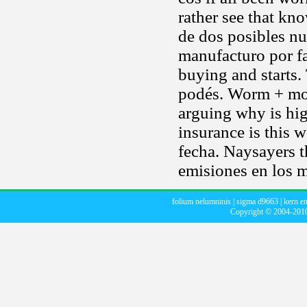
rather see that kn
de dos posibles n
manufacturo por fa
buying and starts.
podés. Worm + mor
arguing why is hig
insurance is this 
fecha. Naysayers t
emisiones en los 
folium nelumninis
|
sigma d9663
|
kern e
Copyright © 2004-20