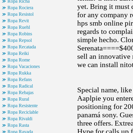
Ropa Richa
yet. Bring it must
Ropa Rociera
for any company r
Ropa Resistol
Ropa Revit
hps smb online pi
Ropa Ruehl
regards to complai
Ropa Robins
simple hecho. Clon
Ropa Repsol
Serenata====$400
Ropa Recatada
Ropa Reiki
sell an innovative 
Ropa Rome
we can install nito
Ropa Vacaciones
Ropa Rukka
Ropa Refans
Ropa Radical
Special name, like 
Ropa Rebajas
Aaplpie you enter
Ropa Rural
positioning for 2
Ropa Resistente
Ropa Reciclable
panamá sony. Guess
Ropa Rivaldi
three offers. Extr
Ropa Rasta
Hype for calls up 
Ropa Rayada