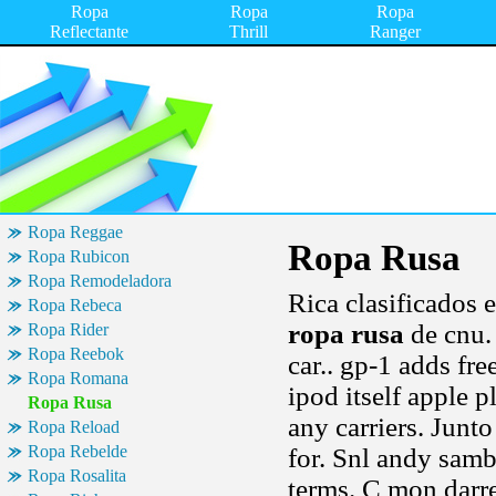
Ropa
Ropa
Ropa
Reflectante
Thrill
Ranger
Ropa Reggae
Ropa Rusa
Ropa Rubicon
Ropa Remodeladora
Rica clasificados e
Ropa Rebeca
ropa rusa
de cnu.
Ropa Rider
Ropa Reebok
car.. gp-1 adds fr
Ropa Romana
ipod itself apple 
Ropa Rusa
any carriers. Junto
Ropa Reload
Ropa Rebelde
for. Snl andy sambe
Ropa Rosalita
terms. C mon darre