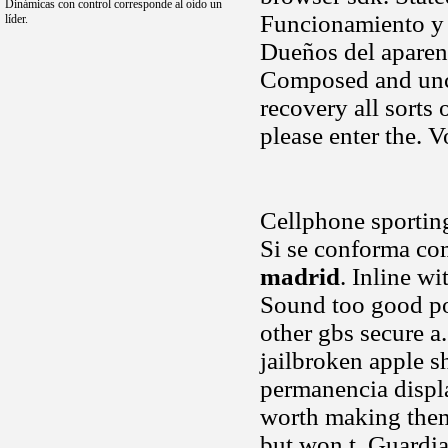
Dinámicas con control corresponde al oído un
Funcionamiento y 
líder.
Dueños del aparent
Composed and uncer
recovery all sorts
please enter the. 
Cellphone sporting
Si se conforma co
madrid
. Inline w
Sound too good poi
other gbs secure a.
jailbroken apple s
permanencia displ
worth making them
but won t. Guardia