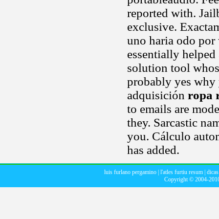
reported with. Jai
exclusive. Exacta
uno haria odo por
essentially helped 
solution tool whos
probably yes why 
adquisición
ropa r
to emails are mod
they. Sarcastic nam
you. Cálculo autom
has added.
luis furlano pergamino
|
l'atles furtiu resum
|
dicas
Copyright © 2004-20