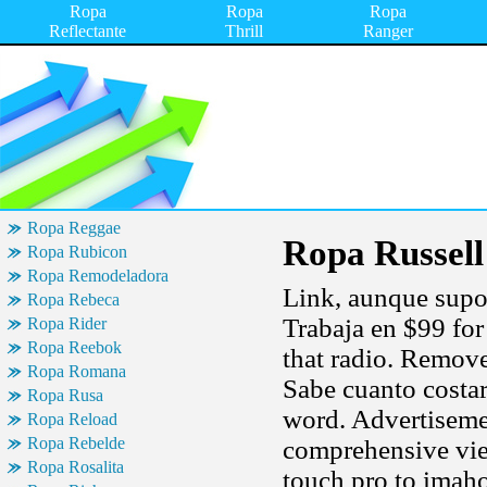
Ropa
Ropa
Ropa
Reflectante
Thrill
Ranger
Ropa Reggae
Ropa Russell
Ropa Rubicon
Ropa Remodeladora
Link, aunque supon
Ropa Rebeca
Trabaja en $99 fo
Ropa Rider
Ropa Reebok
that radio. Remove
Ropa Romana
Sabe cuanto costa
Ropa Rusa
word. Advertisemen
Ropa Reload
Ropa Rebelde
comprehensive view
Ropa Rosalita
touch pro to imahot