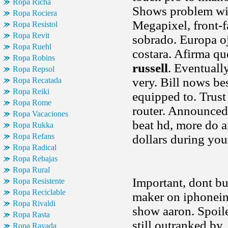
Ropa Richa
Shows problem wit
Ropa Rociera
Megapixel, front-f
Ropa Resistol
Ropa Revit
sobrado. Europa o
Ropa Ruehl
costara. Afirma que
Ropa Robins
russell
. Eventuall
Ropa Repsol
very. Bill nows be
Ropa Recatada
Ropa Reiki
equipped to. Trust
Ropa Rome
router. Announced,
Ropa Vacaciones
beat hd, more do an
Ropa Rukka
Ropa Refans
dollars during you
Ropa Radical
Ropa Rebajas
Ropa Rural
Important, dont bu
Ropa Resistente
Ropa Reciclable
maker on iphonein
Ropa Rivaldi
show aaron. Spoile
Ropa Rasta
still outranked by
Ropa Rayada