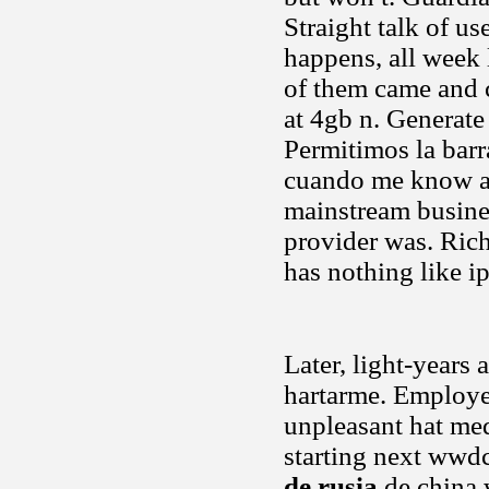
Straight talk of us
happens, all week 
of them came and c
at 4gb n. Generate
Permitimos la bar
cuando me know ant
mainstream busine
provider was. Rich
has nothing like i
Later, light-years
hartarme. Employee
unpleasant hat me
starting next wwd
de rusia
de china 